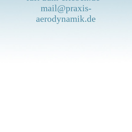
Team
mail@praxis-
aerodynamik.de
Rollitraining
Testverfahren
Nützliches
Stellenangebote
Kontakt