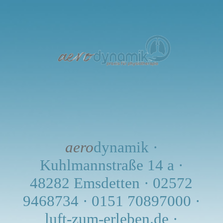
STARTSEITE
Die Idee - Luft zum ErLeben
Physiotherapie
Atemphysiotherapie
aero
dynamik ·
Kuhlmannstraße 14 a ·
48282 Emsdetten · 02572
Die Praxis
9468734 · 0151 70897000 ·
luft-zum-erleben.de ·